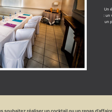
Un é
: un
un p
s souhaitez réaliser un cocktail ou un repas d’affair